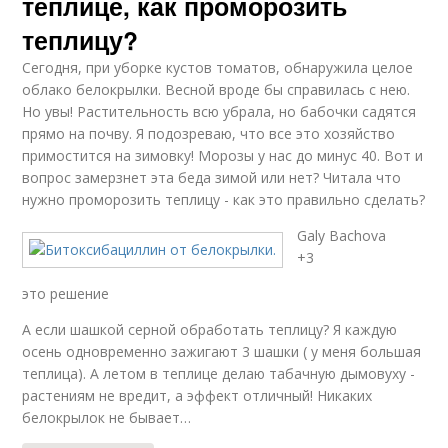
теплице, как проморозить
теплицу?
Сегодня, при уборке кустов томатов, обнаружила целое
облако белокрылки. Весной вроде бы справилась с нею.
Но увы! Растительность всю убрала, но бабочки садятся
прямо на почву. Я подозреваю, что все это хозяйство
примостится на зимовку! Морозы у нас до минус 40. Вот и
вопрос замерзнет эта беда зимой или нет? Читала что
нужно проморозить теплицу - как это правильно сделать?
Galy Bachova
+3
это решение
А если шашкой серной обработать теплицу? Я каждую
осень одновременно зажигают 3 шашки ( у меня большая
теплица). А летом в теплице делаю табачную дымовуху -
растениям не вредит, а эффект отличный! Никаких
белокрылок не бывает…