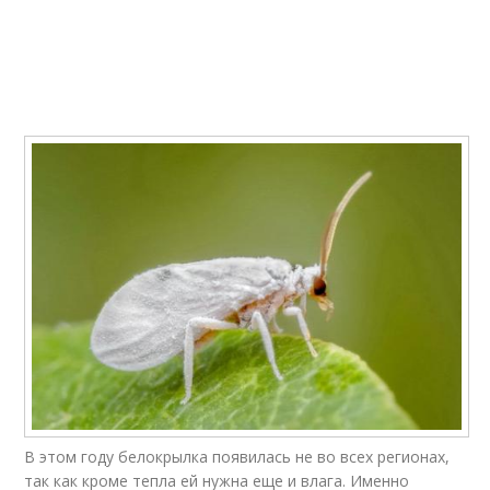
Мыло от белокрылки
Децис от белокрылки
Белокрылка в
Белокрылка в огороде
открытом грунте
Фитовермы от
Белокрылка в сибири
белокрылки
Белокрылка в саду
Сода от белокрылки
В этом году белокрылка появилась не во всех регионах,
так как кроме тепла ей нужна еще и влага. Именно
Борьба с