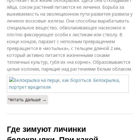
протекает вся жизнь белокрылки: здесь она откладывает
яйца, соком растений питаются ее личинки. Борьба за
выживаемость на эволюционном пути развития развила у
личинок восковые железы. Они способны вырабатывать
специальное вещество, обволакивающее насекомое и
плотно фиксирующее особи к листикам или стволу. В
конце концов, паразит с неполным превращением
превращается в «мотылька», с тельцем длиной 2 мм,
который активно питается жизненными соками
тепличных культур, губя их «на корню». Образовываются
целые колонии, парящие над растениями белым облаком.
Читать дальше →
Где зимуют личинки
белокрылки. При какой