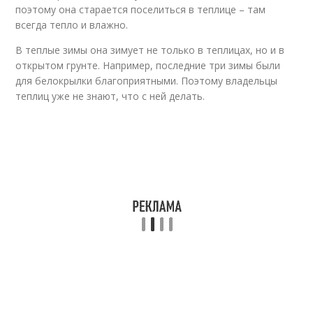
Земляничная
поэтому она старается поселиться в теплице – там
земляничной
белокрылка
белокрылкой
всегда тепло и влажно.
В теплые зимы она зимует не только в теплицах, но и в
открытом грунте. Например, последние три зимы были
Белокрылка на
Инсектицид от
для белокрылки благоприятными. Поэтому владельцы
помидорах
белокрылки
теплиц уже не знают, что с ней делать.
Препараты от
Знакомство с
белокрылки
белокрылкой
Клубники от
Пижма от белокрылки
белокрылки
Теплицы от