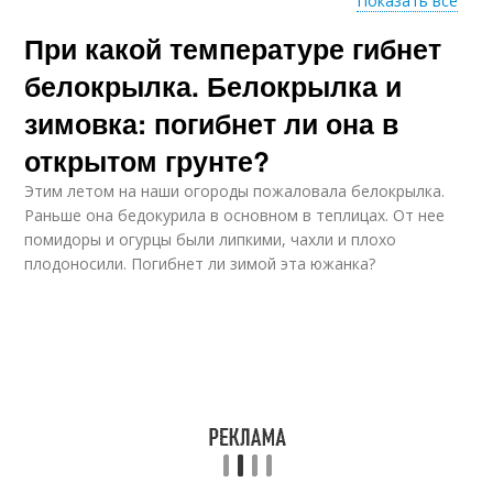
Показать все
При какой температуре гибнет
Препараты против
Белокрылка на улице
белокрылки
белокрылка. Белокрылка и
зимовка: погибнет ли она в
открытом грунте?
Йод против
Проблемы с
белокрылки
белокрылкой
Этим летом на наши огороды пожаловала белокрылка.
Раньше она бедокурила в основном в теплицах. От нее
помидоры и огурцы были липкими, чахли и плохо
плодоносили. Погибнет ли зимой эта южанка?
Битоксибациллины
Борьба с
от белокрылки
белокрылкой
Белокрылка на
Белокрылка на перце
бругмансии