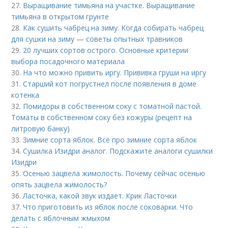
27.
Выращивание тимьяна на участке. Выращивание
тимьяна в открытом грунте
28.
Как сушить чабрец на зиму. Когда собирать чабрец
для сушки на зиму — советы опытных травников
29.
20 лучших сортов острого. Основные критерии
выбора посадочного материала
30.
На что можно привить иргу. Прививка груши на иргу
31.
Старший кот погрустнел после появления в доме
котенка
32.
Помидоры в собственном соку с томатной пастой.
Томаты в собственном соку без кожуры (рецепт на
литровую банку)
33.
Зимние сорта яблок. Всё про зимние сорта яблок
34.
Сушилка Изидри аналог. Подскажите аналоги сушилки
Изидри
35.
Осенью зацвела жимолость. Почему сейчас осенью
опять зацвела жимолость?
36.
Ласточка, какой звук издает. Крик Ласточки
37.
Что приготовить из яблок после соковарки. Что
делать с яблочным жмыхом