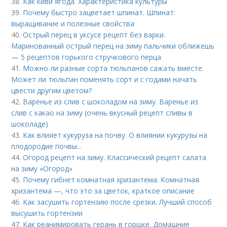
38.
Как киви ягода. Характеристика культуры
39.
Почему быстро зацветает шпинат. Шпинат:
выращивание и полезные свойства
40.
Острый перец в уксусе рецепт без варки.
Маринованный острый перец на зиму пальчики оближешь
— 5 рецептов горького стручкового перца
41.
Можно ли разные сорта тюльпанов сажать вместе.
Может ли тюльпан поменять сорт и с годами начать
цвести другим цветом?
42.
Варенье из слив с шоколадом на зиму. Варенье из
слив с какао на зиму (очень вкусный рецепт сливы в
шоколаде)
43.
Как влияет кукуруза на почву. О влиянии кукурузы на
плодородие почвы...
44.
Огород рецепт на зиму. Классический рецепт салата
на зиму «Огород»
45.
Почему гибнет комнатная хризантема. Комнатная
хризантема —, что это за цветок, краткое описание
46.
Как засушить гортензию после срезки. Лучший способ
высушить гортензии
47.
Как реанимировать герань в горшке. Домашние