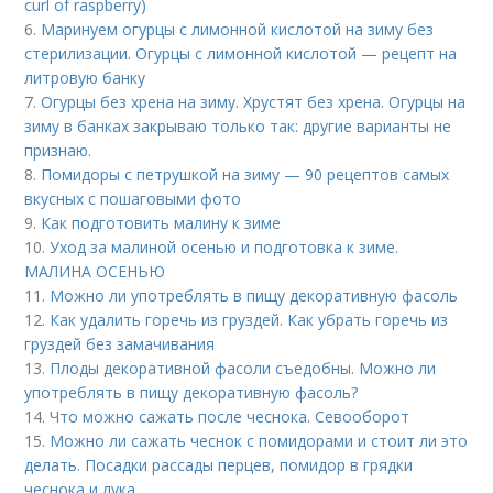
curl of raspberry)
6.
Маринуем огурцы с лимонной кислотой на зиму без
стерилизации. Огурцы с лимонной кислотой — рецепт на
литровую банку
7.
Огурцы без хрена на зиму. Хрустят без хрена. Огурцы на
зиму в банках закрываю только так: другие варианты не
признаю.
8.
Помидоры с петрушкой на зиму — 90 рецептов самых
вкусных с пошаговыми фото
9.
Как подготовить малину к зиме
10.
Уход за малиной осенью и подготовка к зиме.
МАЛИНА ОСЕНЬЮ
11.
Можно ли употреблять в пищу декоративную фасоль
12.
Как удалить горечь из груздей. Как убрать горечь из
груздей без замачивания
13.
Плоды декоративной фасоли съедобны. Можно ли
употреблять в пищу декоративную фасоль?
14.
Что можно сажать после чеснока. Севооборот
15.
Можно ли сажать чеснок с помидорами и стоит ли это
делать. Посадки рассады перцев, помидор в грядки
чеснока и лука.