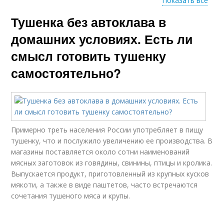
Показать все
Тушенка без автоклава в
Простая тушенка
Тушенка из говядины
домашних условиях. Есть ли
смысл готовить тушенку
самостоятельно?
Домашняя тушенка
Тушенки из говядины
Примерно треть населения России употребляет в пищу
Тушенка для лентяев
тушенку, что и послужило увеличению ее производства. В
магазины поставляется около сотни наименований
мясных заготовок из говядины, свинины, птицы и кролика.
Выпускается продукт, приготовленный из крупных кусков
мякоти, а также в виде паштетов, часто встречаются
сочетания тушеного мяса и крупы.