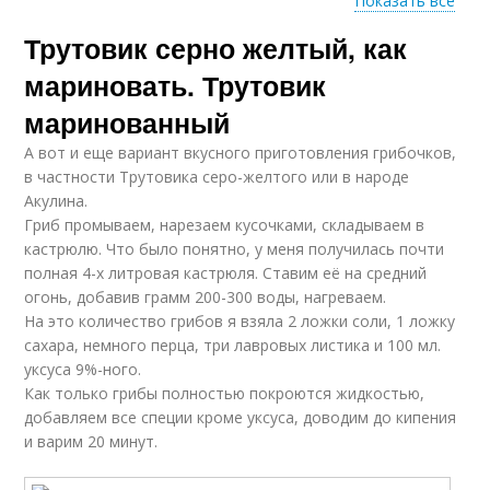
Показать все
Трутовик серно желтый, как
Лечебное
Ядовитые свойства
воздействие
мариновать. Трутовик
маринованный
А вот и еще вариант вкусного приготовления грибочков,
Фармакологические
Лечебные качества
в частности Трутовика серо-желтого или в народе
свойства
Акулина.
Гриб промываем, нарезаем кусочками, складываем в
кастрюлю. Что было понятно, у меня получилась почти
полная 4-х литровая кастрюля. Ставим её на средний
огонь, добавив грамм 200-300 воды, нагреваем.
На это количество грибов я взяла 2 ложки соли, 1 ложку
сахара, немного перца, три лавровых листика и 100 мл.
уксуса 9%-ного.
Как только грибы полностью покроются жидкостью,
добавляем все специи кроме уксуса, доводим до кипения
и варим 20 минут.