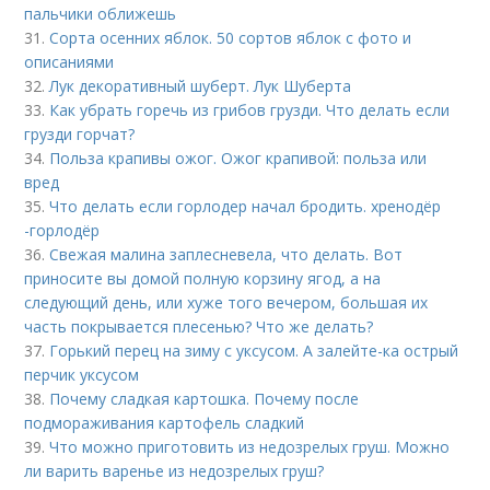
пальчики оближешь
31.
Сорта осенних яблок. 50 сортов яблок с фото и
описаниями
32.
Лук декоративный шуберт. Лук Шуберта
33.
Как убрать горечь из грибов грузди. Что делать если
грузди горчат?
34.
Польза крапивы ожог. Ожог крапивой: польза или
вред
35.
Что делать если горлодер начал бродить. хренодёр
-горлодёр
36.
Свежая малина заплесневела, что делать. Вот
приносите вы домой полную корзину ягод, а на
следующий день, или хуже того вечером, большая их
часть покрывается плесенью? Что же делать?
37.
Горький перец на зиму с уксусом. А залейте-ка острый
перчик уксусом
38.
Почему сладкая картошка. Почему после
подмораживания картофель сладкий
39.
Что можно приготовить из недозрелых груш. Можно
ли варить варенье из недозрелых груш?