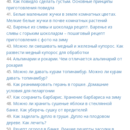
40.
Как повидло сделать густым. Основные принципы
приготовления повидла
41.
Белые маленькие жучки в земле комнатных цветах.
Мелкие белые жучки в почве комнатных растений
42.
Варенье из сливы и шоколада рецепт. Варенье из
сливы с горьким шоколадом – пошаговый рецепт
приготовления с фото на зиму
43.
Можно ли смешивать медный и железный купорос. Как
развести медный купорос для обработки
44.
Альпинарии и рокарии. Чем отличается альпинарий от
рокария
45.
Можно ли давать курам топинамбур. Можно ли курам
давать топинамбур?
46.
Как реанимировать герань в горшке. Домашние
условия для пеларгонии
47.
Как сохранить барбарис. Хранение барбариса на зиму
48.
Можно ли хранить сушеные яблоки в стеклянной
банке. Как уберечь сушку от вредителей
49.
Как заделать дупло в груше. Дупло на плодовом
дереве. Как лечить?
50.
Рецепт огород в банке. Лучшие рецепты засолки в