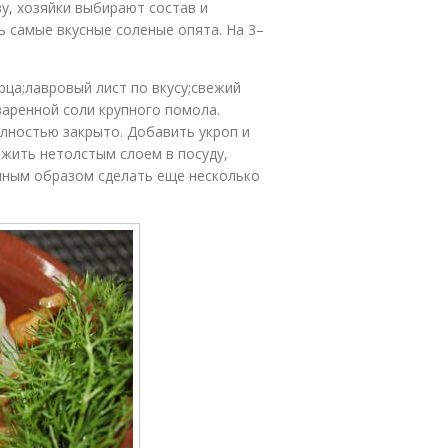
ву, хозяйки выбирают состав и
ь самые вкусные соленые опята. На 3–
рца;лавровый лист по вкусу;свежий
варенной соли крупного помола.
олностью закрыто. Добавить укроп и
жить нетолстым слоем в посуду,
чным образом сделать еще несколько