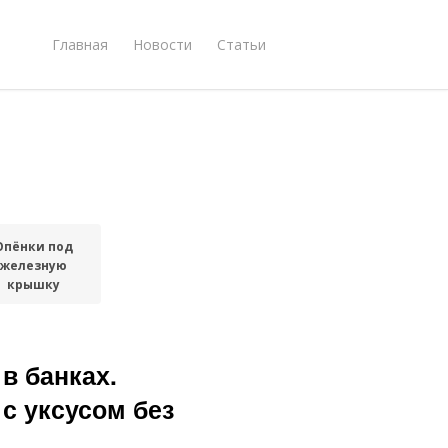
Главная
Новости
Статьи
Опёнки под
железную
крышку
в банках.
с уксусом без