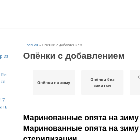
Главная
»
Опёнки с добавлением
Опёнки с добавлением
р из
 Re:
Опёнки без
йся
Опёнки на зиму
закатки
 17
чать
Маринованные опята на зиму 
.
Маринованные опята на зиму 
стерилизации