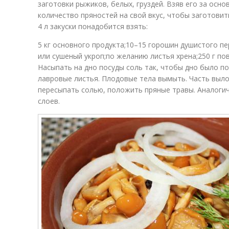
заготовки рыжиков, белых, груздей. Взяв его за осно
количество пряностей на свой вкус, чтобы заготовит
4 л закуски понадобится взять:
5 кг основного продукта;10–15 горошин душистого пе
или сушеный укроп;по желанию листья хрена;250 г по
Насыпать на дно посуды соль так, чтобы дно было п
лавровые листья. Плодовые тела вымыть. Часть выло
пересыпать солью, положить пряные травы. Аналоги
слоев.