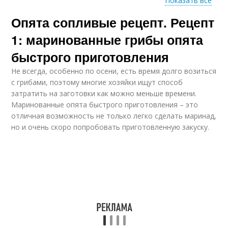
Показать все
Опята сопливые рецепт. Рецепт
Солянка с опятами
Картошка с опятами
1: маринованные грибы опята
быстрого приготовления
Не всегда, особенно по осени, есть время долго возиться
Рис с опятами
Суп с опятами
с грибами, поэтому многие хозяйки ищут способ
затратить на заготовки как можно меньше времени.
Маринованные опята быстрого приготовления – это
отличная возможность не только легко сделать маринад,
но и очень скоро попробовать приготовленную закуску.
Квашеные опёнки
Опёнки с корицей
Ингредиенты для
Опёнки в масле
опята