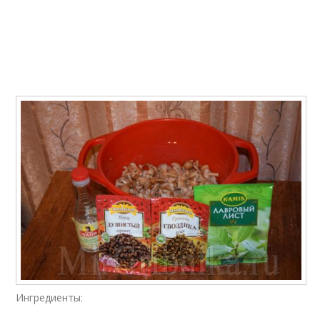
Опёнки на
Опёнки с чесноком
растительном масле
Вкусные опёнки
Ингредиенты: