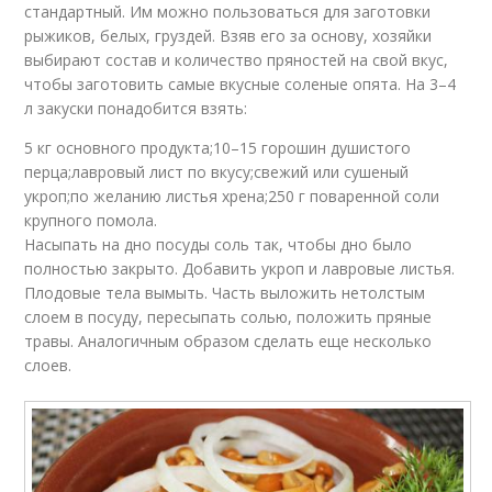
стандартный. Им можно пользоваться для заготовки
рыжиков, белых, груздей. Взяв его за основу, хозяйки
выбирают состав и количество пряностей на свой вкус,
чтобы заготовить самые вкусные соленые опята. На 3–4
л закуски понадобится взять:
5 кг основного продукта;10–15 горошин душистого
перца;лавровый лист по вкусу;свежий или сушеный
укроп;по желанию листья хрена;250 г поваренной соли
крупного помола.
Насыпать на дно посуды соль так, чтобы дно было
полностью закрыто. Добавить укроп и лавровые листья.
Плодовые тела вымыть. Часть выложить нетолстым
слоем в посуду, пересыпать солью, положить пряные
травы. Аналогичным образом сделать еще несколько
слоев.