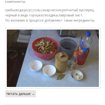
компоненты:
грибы;вода;уксус;соль;сахар;чеснок;репчатый лук;перец
черный в виде горошка;гвоздика;лавровый лист.
По желанию в процессе добавляют такие ингредиенты:
Читать дальше →