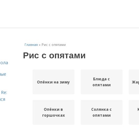
Главная
»
Рис с опятами
Рис с опятами
сола
ные
Блюда с
Опёнки на зиму
Жа
опятами
 Re:
йся
Опёнки в
Солянка с
горшочках
опятами