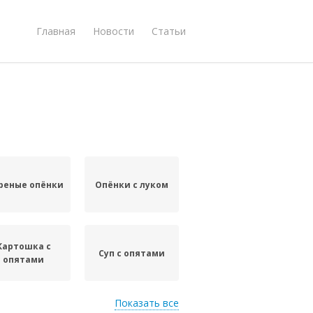
Главная
Новости
Статьи
реные опёнки
Опёнки с луком
Картошка с
Суп с опятами
опятами
Показать все