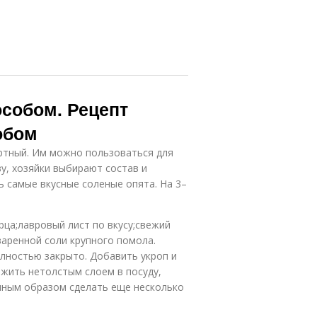
собом. Рецепт
обом
артный. Им можно пользоваться для
ву, хозяйки выбирают состав и
ь самые вкусные соленые опята. На 3–
рца;лавровый лист по вкусу;свежий
варенной соли крупного помола.
олностью закрыто. Добавить укроп и
жить нетолстым слоем в посуду,
чным образом сделать еще несколько