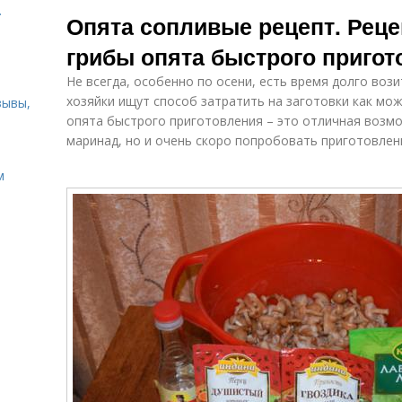
Квашеные
Опёнки с
И
.
Опята сопливые рецепт. Реце
опёнки
корицей
грибы опята быстрого приго
Не всегда, особенно по осени, есть время долго вози
Опёнки на
Опёнки с
Вк
растительном
хозяйки ищут способ затратить на заготовки как м
зывы,
чесноком
масле
опята быстрого приготовления – это отличная возмо
маринад, но и очень скоро попробовать приготовленн
м