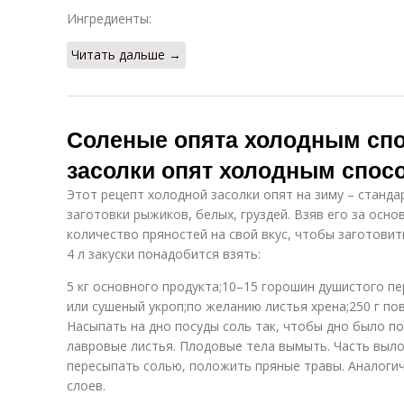
Ингредиенты:
Читать дальше →
Соленые опята холодным спо
засолки опят холодным спос
Этот рецепт холодной засолки опят на зиму – станд
заготовки рыжиков, белых, груздей. Взяв его за осно
количество пряностей на свой вкус, чтобы заготовит
4 л закуски понадобится взять:
5 кг основного продукта;10–15 горошин душистого пе
или сушеный укроп;по желанию листья хрена;250 г по
Насыпать на дно посуды соль так, чтобы дно было п
лавровые листья. Плодовые тела вымыть. Часть выло
пересыпать солью, положить пряные травы. Аналоги
слоев.