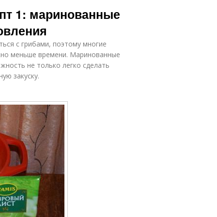
нгредиенты
Опёнки в масле
пт 1: маринованные
для опята
товления
ться с грибами, поэтому многие
усные опёнки
ожно меньше времени. Маринованные
жность не только легко сделать
ую закуску.