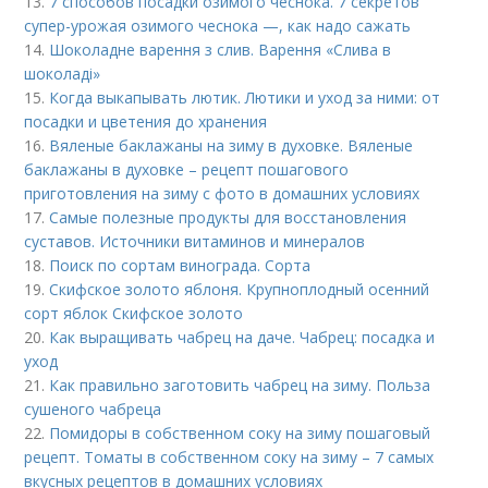
13.
7 способов посадки озимого чеснока. 7 секретов
супер-урожая озимого чеснока —, как надо сажать
14.
Шоколадне варення з слив. Варення «Слива в
шоколаді»
15.
Когда выкапывать лютик. Лютики и уход за ними: от
посадки и цветения до хранения
16.
Вяленые баклажаны на зиму в духовке. Вяленые
баклажаны в духовке – рецепт пошагового
приготовления на зиму с фото в домашних условиях
17.
Самые полезные продукты для восстановления
суставов. Источники витаминов и минералов
18.
Поиск по сортам винограда. Сорта
19.
Скифское золото яблоня. Крупноплодный осенний
сорт яблок Скифское золото
20.
Как выращивать чабрец на даче. Чабрец: посадка и
уход
21.
Как правильно заготовить чабрец на зиму. Польза
сушеного чабреца
22.
Помидоры в собственном соку на зиму пошаговый
рецепт. Томаты в собственном соку на зиму – 7 самых
вкусных рецептов в домашних условиях