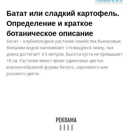
Показать все
Батат или сладкий картофель.
Батат с авокадо
Маффина с бататом
Определение и краткое
ботаническое описание
Батат – клубнеплодное растение семейства Вьюнковые.
Запеканка из
Рецепты с бататом
Внешним видом напоминает стелющуюся лиану, чья
сладкого
длина достигает 4-5 метров. Высота куста не превышает
18 см. Растение имеет яркие одиночные цветки
воронкообразной формы белого, сиреневого или
розового цвета.
Крем-суп из батата
Батат с орехами
Фаршированный
Пюре из батата
батат