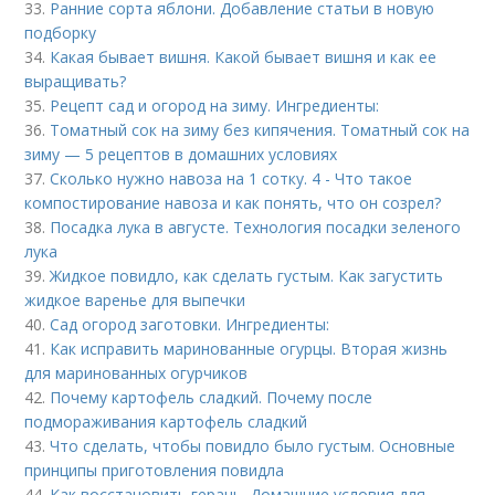
33.
Ранние сорта яблони. Добавление статьи в новую
подборку
34.
Какая бывает вишня. Какой бывает вишня и как ее
выращивать?
35.
Рецепт сад и огород на зиму. Ингредиенты:
36.
Томатный сок на зиму без кипячения. Томатный сок на
зиму — 5 рецептов в домашних условиях
37.
Сколько нужно навоза на 1 сотку. 4 - Что такое
компостирование навоза и как понять, что он созрел?
38.
Посадка лука в августе. Технология посадки зеленого
лука
39.
Жидкое повидло, как сделать густым. Как загустить
жидкое варенье для выпечки
40.
Сад огород заготовки. Ингредиенты:
41.
Как исправить маринованные огурцы. Вторая жизнь
для маринованных огурчиков
42.
Почему картофель сладкий. Почему после
подмораживания картофель сладкий
43.
Что сделать, чтобы повидло было густым. Основные
принципы приготовления повидла
44.
Как восстановить герань. Домашние условия для