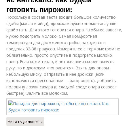
готовить пирожки:
Поскольку в состав теста входит большое количество
сдобы (масло и яйца), дрожжам нужно «помочь» лучше
Яблочная заготовка
Повидло с лимоном
сработать. Для этого готовится опара. Чтобы ее завести,
нужно подогреть молоко. Самая комфортная
температура для дрожжевого грибка находится в
пределах 32-38 градусов. Измерять ее с термометром не
обязательно, просто опустите в подогретое молоко
Пирожки с повидлом
палец. Если коже тепло, и нет желания скорее вынуть
руку, то и дрожжам «понравится». Взять для опары
небольшую миску, отправить в нее дрожжи (если
используются прессованные — раскрошить), добавить
половину ложки сахара (в сладкой среде опара созреет
быстрее). Залить все молоком.
Читать дальше →