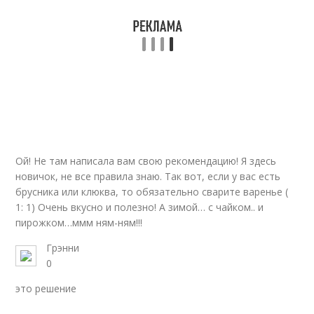
Повидло в
Повидло с уксусом
мультиварке
Повидло из
Яблочное варение
штрифеля
Ой! Не там написала вам свою рекомендацию! Я здесь
Повидло из вишни
Вишневое повидло
новичок, не все правила знаю. Так вот, если у вас есть
брусника или клюква, то обязательно сварите варенье (
1: 1) Очень вкусно и полезно! А зимой… с чайком.. и
пирожком…ммм ням-ням!!!
Повидло в домашних
Повидло из яблочного
Грэнни
условиях
жмыха
0
это решение