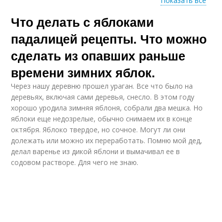
Показать все
Что делать с яблоками
Повидло через
Жидкое повидло
мясорубку
падалицей рецепты. Что можно
сделать из опавших раньше
времени зимних яблок.
Повидло для начинки
Яблочное пюре
Через нашу деревню прошел ураган. Все что было на
деревьях, включая сами деревья, снесло. В этом году
хорошо уродила зимняя яблоня, собрали два мешка. Но
яблоки еще недозрелые, обычно снимаем их в конце
Печение из яблочного
Пирог из яблочной
октября. Яблоко твердое, но сочное. Могут ли они
жмыха
пены
долежать или можно их переработать. Помню мой дед,
делал варенье из дикой яблони и вымачивал ее в
содовом растворе. Для чего не знаю.
Джемы из яблочной
Повидло из жмыха
кожуры