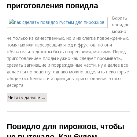
приготовления повидла
Варить
повидло
можно
Домашний повидло
Повидло из слив
не только из качественных, но и из слегка поврежденных,
помятых или перезревших ягод и фруктов, но они
обязательно должны быть созревшими, мягкими. Перед
приготовлением плоды нужно как следует промывать,
срезать загнившие и поврежденные части, ну а далее все
Повидла из сливы
Повидла из яблок
делается по рецепту, однако можно выделить некоторые
общие особенности и принципы приготовления этого
десерта.
Читать дальше →
Повидло для пирога
Нежное повидло
Повидло для пирожков, чтобы
Повидло со
Повидло в духовке
не вытекало. Как будем
сгущенкой