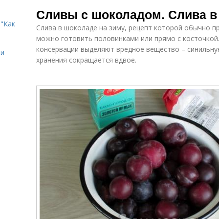
Варения из
сушеного
Сливы с шоколадом. Слива в
чернослива
чернослива
"Как
Слива в шоколаде на зиму, рецепт которой обычно п
можно готовить половинками или прямо с косточкой. 
консервации выделяют вредное вещество – синильную
ии
хранения сокращается вдвое.