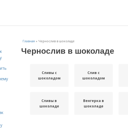
Главная
»
Чернослив в шоколаде
Чернослив в шоколаде
к
у
дить
Сливы с
Слив с
шоколадом
шоколадом
чему
Сливы в
Венгерка в
шоколаде
шоколаде
ак
ту
Варение из