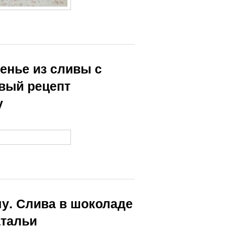
ренье из сливы с
вый рецепт
у
у. Слива в шоколаде
атальи