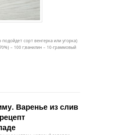
 подойдет сорт венгерка или угорка)
70%) – 100 г;ванилин – 10-граммовый
иму. Варенье из слив
 рецепт
ладе