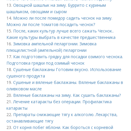
13.
Овощной шашлык на зиму. Буррито с куриным
шашлыком, овощами и сыром
14.
Можно ли после помидор садить чеснок на зиму.
Можно ли после томатов посадить чеснок?
15.
После, каких культур лучше всего сажать Чеснок..
Какие культуры выбрать в качестве предшественника
16.
Зимовка ампельной пеларгонии. Зимовка
плющелистной (ампельной) пеларгонии
17.
Как подготовить грядку для посадки озимого чеснока.
Подготовка грядки под озимый чеснок
18.
Сушёные баклажаны Готовим вкусно. Использование
сушеного продукта
19.
Сушеные и вяленые баклажаны. Вяленые баклажаны в
оливковом масле
20.
Вяленые баклажаны на зиму. Как сушить баклажаны?
21.
Лечение катаракты без операции. Профилактика
катаракты
22.
Препараты снижающие тягу к алкоголю. Лекарства,
останавливающие тягу
23.
От корня побег яблони. Как бороться с корневой