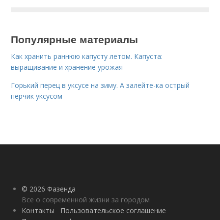
Популярные материалы
Как хранить раннюю капусту летом. Капуста:
выращивание и хранение урожая
Горький перец в уксусе на зиму. А залейте-ка острый
перчик уксусом
© 2026 Фазенда
Все о современной жизни за городом
Контакты
Пользовательское соглашение