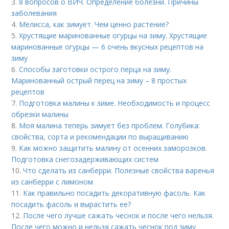
3.
8 вопросов о ВИЧ. Определение болезни. Причины
заболевания
4.
Мелисса, как зимует. Чем ценно растение?
5.
Хрустящие маринованные огурцы на зиму. Хрустящие
маринованные огурцы — 6 очень вкусных рецептов на
зиму
6.
Способы заготовки острого перца на зиму.
Маринованный острый перец на зиму – 8 простых
рецептов
7.
Подготовка малины к зиме. Необходимость и процесс
обрезки малины
8.
Моя малина теперь зимует без проблем. Голубика:
свойства, сорта и рекомендации по выращиванию
9.
Как можно защитить малину от осенних заморозков.
Подготовка снегозадерживающих систем
10.
Что сделать из санберри. Полезные свойства варенья
из санберри с лимоном
11.
Как правильно посадить декоративную фасоль. Как
посадить фасоль и вырастить ее?
12.
После чего лучше сажать чеснок и после чего нельзя.
После чего можно и нельзя сажать чеснок под зиму