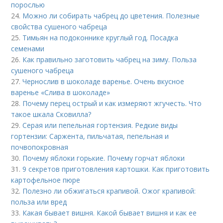
порослью
24.
Можно ли собирать чабрец до цветения. Полезные
свойства сушеного чабреца
25.
Тимьян на подоконнике круглый год. Посадка
семенами
26.
Как правильно заготовить чабрец на зиму. Польза
сушеного чабреца
27.
Чернослив в шоколаде варенье. Очень вкусное
варенье «Слива в шоколаде»
28.
Почему перец острый и как измеряют жгучесть. Что
такое шкала Сковилла?
29.
Серая или пепельная гортензия. Редкие виды
гортензии: Саржента, пильчатая, пепельная и
почвопокровная
30.
Почему яблоки горькие. Почему горчат яблоки
31.
9 секретов приготовления картошки. Как приготовить
картофельное пюре
32.
Полезно ли обжигаться крапивой. Ожог крапивой:
польза или вред
33.
Какая бывает вишня. Какой бывает вишня и как ее