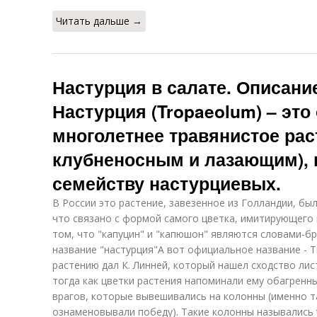
Читать дальше →
Настурция в салате. Описани
Настурция (Tropaeolum) – это
многолетнее травянистое рас
клубненосным и лазающим),
семейству настурциевых.
В России это растение, завезенное из Голландии, был
что связано с формой самого цветка, имитирующего
том, что "капуцин" и "капюшон" являются словами-б
название "настурция"А вот официальное название - 
растению дал К. Линней, который нашел сходство лис
тогда как цветки растения напоминали ему обагрен
врагов, которые вывешивались на колонны (именно 
ознаменовывали победу). Такие колонны назывались 