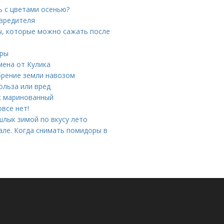
ь с цветами осенью?
 вредителя
ы, которые можно сажать после
оры
мена от Кулика
брение земли навозом
ольза или вред
ик маринованный
все нет!
лык зимой по вкусу лето
але. Когда снимать помидоры в