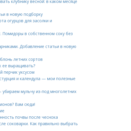
ивать клубнику весной: в каком месяце
тьи в новую подборку
рта огурцов для засолки и
. Помидоры в собственном соку без
арниками. Добавление статьи в новую
яблонь летних сортов
ак ее выращивать?
ый перчик уксусом
астурция и календула — мои полезные
— убираем мульчу из-под многолетних
пионов? Вам сюда!
ние
нность почвы после чеснока
сле соковарки. Как правильно выбрать