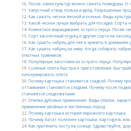
10.
После, каких культур можно сажать помидоры. О 
11.
Капустный отвар польза и вред. Разрешенные про
12.
Как сажать чеснок весной и осенью. Виды культур
13.
Какой чеснок лучше выбрать для посадки. Сорта 
14.
Комнатное выращивание острого перца. Посев сем
15.
Сорт засолочный огурец и другие сорта на засолку
16.
Как сушить чабрец для чая и хранить в домашних 
17.
Как сушить чабрец на зиму. Когда собирать чабре
опытных травников
18.
Популярные заготовки из острого перца. Популяр
19.
Соленые опята быстрого приготовления. Быстрый,
консервировать опята
20.
Почему картошка становится сладкой. Почему п
оттаивания становится сладким. Почему после подм
становятся сладковатыми
21.
Опилки дубовые применение. Виды опилок: характ
применения хвойных и лиственных пород
22.
Почему картошка история пирожного картошка.
23.
Почему батат полезнее картошки. Картофель или 
24.
Как притенить хосту на солнце. Здравствуйте, дор