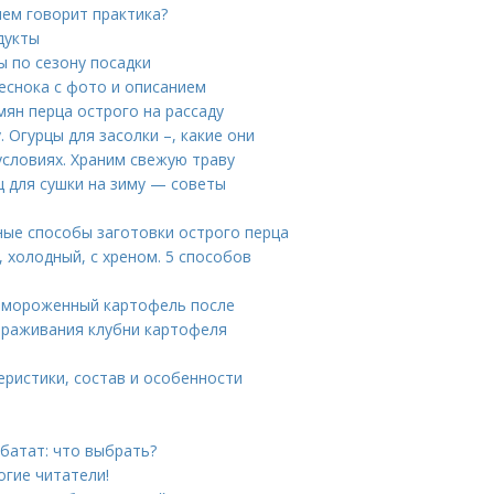
чем говорит практика?
дукты
ы по сезону посадки
чеснока с фото и описанием
ян перца острого на рассаду
. Огурцы для засолки –, какие они
условиях. Храним свежую траву
ц для сушки на зиму — советы
ные способы заготовки острого перца
 холодный, с хреном. 5 способов
ромороженный картофель после
ораживания клубни картофеля
еристики, состав и особенности
батат: что выбрать?
огие читатели!