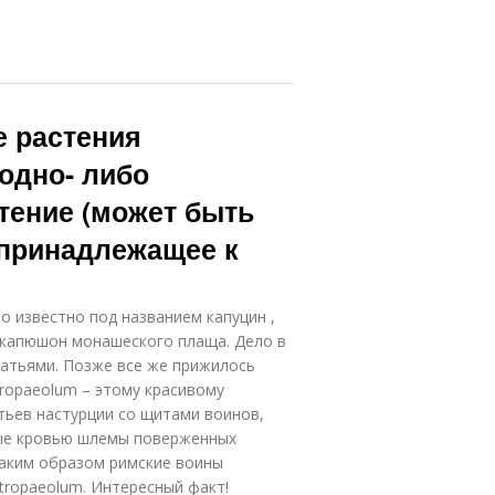
е растения
 одно- либо
тение (может быть
 принадлежащее к
о известно под названием капуцин ,
 капюшон монашеского плаща. Дело в
ратьями. Позже все же прижилось
Tropaeolum – этому красивому
тьев настурции со щитами воинов,
ные кровью шлемы поверженных
таким образом римские воины
tropaeolum. Интересный факт!