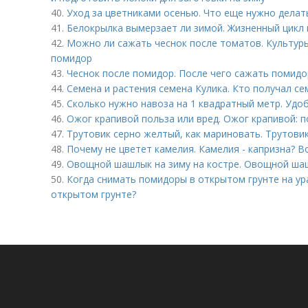
40.
Уход за цветниками осенью. Что еще нужно делат
41.
Белокрылка вымерзает ли зимой. Жизненный цикл
42.
Можно ли сажать чеснок после томатов. Культур
помидор
43.
Чеснок после помидор. После чего сажать помид
44.
Семена и растения семена Кулика. Кто получал се
45.
Сколько нужно навоза на 1 квадратный метр. Удо
46.
Ожог крапивой польза или вред. Ожог крапивой: п
47.
Трутовик серно желтый, как мариновать. Трутов
48.
Почему не цветет камелия. Камелия - капризна? Во
49.
Овощной шашлык на зиму на костре. Овощной шаш
50.
Когда снимать помидоры в открытом грунте на ур
открытом грунте?