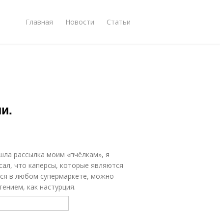
Главная
Новости
Статьи
и.
ошла рассылка моим «пчёлкам», я
сал, что каперсы, которые являются
ся в любом супермаркете, можно
ением, как настурция.