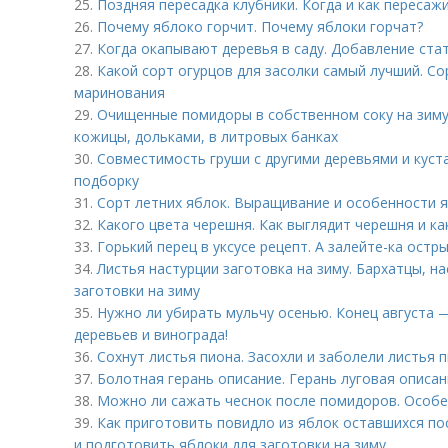
25.
Поздняя пересадка клубники. Когда и как пересаж
26.
Почему яблоко горчит. Почему яблоки горчат?
27.
Когда окапывают деревья в саду. Добавление ста
28.
Какой сорт огурцов для засолки самый лучший. Со
маринования
29.
Очищенные помидоры в собственном соку на зиму
кожицы, дольками, в литровых банках
30.
Совместимость груши с другими деревьями и куст
подборку
31.
Сорт летних яблок. Выращивание и особенности 
32.
Какого цвета черешня. Как выглядит черешня и к
33.
Горький перец в уксусе рецепт. А залейте-ка остр
34.
Листья настурции заготовка на зиму. Бархатцы, н
заготовки на зиму
35.
Нужно ли убирать мульчу осенью. Конец августа 
деревьев и винограда!
36.
Сохнут листья пиона. Засохли и заболели листья 
37.
Болотная герань описание. Герань луговая описа
38.
Можно ли сажать чеснок после помидоров. Особе
39.
Как приготовить повидло из яблок оставшихся по
и подготовить яблоки для заготовки на зиму