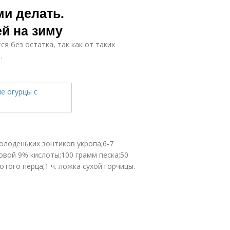
ми делать.
й на зиму
я без остатка, так как от таких
.
молоденьких зонтиков укропа;6-7
овой 9% кислоты;100 грамм песка;50
того перца;1 ч. ложка сухой горчицы.