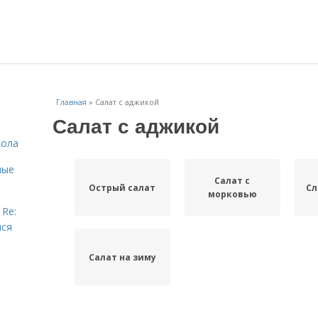
Главная
»
Салат с аджикой
Салат с аджикой
сола
ные
Салат с
Острый салат
Сл
морковью
 Re:
йся
Салат на зиму