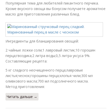
Популярная тема для любителей пикантного перчика.
Кроме вкусного овоща вы бонусом получаете ароматное
масло для приготовления различных блюд.
Ингредиенты для бланширования овощей:
2 чайные ложки соли;1 лавровый листик;10 горошин
перца;гвоздика;2 литра воды;0,5 литра уксуса 9%.
Составляющие рецепта:
5 кг сладкого неочищенного перца;лавровые
листья;чеснок;горошины перца;хлопья чили;300 мл
оливкового масла;700 мл подсолнечного масла.
Метод приготовления:
Читать дальше →